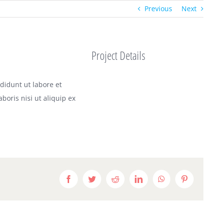
Previous
Next
Project Details
didunt ut labore et
oris nisi ut aliquip ex
Facebook
Twitter
Reddit
LinkedIn
WhatsApp
Pinterest