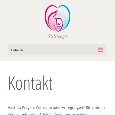
Zum
Inhalt
springen
Gehe zu ...
Kontakt
Hast du Fragen, Wünsche oder Anregungen? Bitte nimm
Kontakt mit mir auf, ich helfe dir gerne weiter!